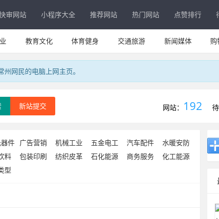
快审网站
小程序大全
推荐网站
热门网站
点赞排行
业
教育文化
体育健身
交通旅游
新闻媒体
购
专属常州网民的电脑上网主页。
192
索
新站提交
网站：
待
元器件
广告营销
机械工业
五金电工
汽车配件
水暖安防
饮料
包装印刷
纺织皮革
石化能源
商务服务
化工能源
类型