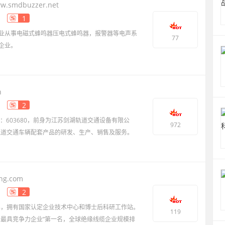
w.smdbuzzer.net
1
业从事电磁式蜂鸣器压电式蜂鸣器，报警器等电声系
77
企业。
n
2
：603680，前身为江苏剑湖轨道交通设备有限公
972
事轨道交通车辆配套产品的研发、生产、销售及服务。
ng.com
2
7年，拥有国家认定企业技术中心和博士后科研工作站。
119
业最具竞争力企业”第一名，全球绝缘线缆企业规模排