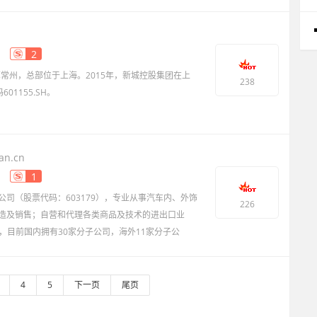
2
苏常州，总部位于上海。2015年，新城控股集团在上
238
1155.SH。
an.cn
1
司（股票代码：603179），专业从事汽车内、外饰
226
造及销售；自营和代理各类商品及技术的进出口业
日，目前国内拥有30家分子公司，海外11家分子公
4
5
下一页
尾页