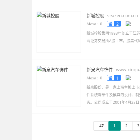
新城控股
seazen.com.cn
2
Alexa：0
新城控股集团1993年创立于江
海证券交易所A股上市，股票代码60
新泉汽车饰件
www.xinqu
1
Alexa：0
新泉股份，是一家上海主板上市公
件系统零部件及模具的设计、制
务。公司成立于2001年4月28
47
1
2
3