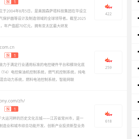
1
于2004年8月5日，是美国森萨塔科技集团在华设立
422
气保护器等设计及制造领域的全球领导者。截至2025
名，年产值超70亿元，拥有亚太区最大研发
.com.cn
1
致力于满足行业通用标准的电控硬件平台和模块化底
259
（T4）电控柴油机控制系统，燃气机控制系统，纯电
电混合动力系统，燃料电池控制系统，智能网联
ony.com/zh/
1
落于大运河畔的历史文化古城——江苏省常州市，是一
618
制造业和城市综合功能开发、创新产业投资新型业务