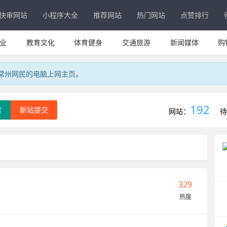
快审网站
小程序大全
推荐网站
热门网站
点赞排行
业
教育文化
体育健身
交通旅游
新闻媒体
购
专属常州网民的电脑上网主页。
192
索
新站提交
网站：
待
329
热度