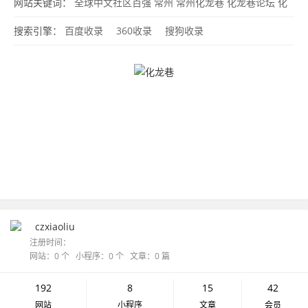
化龙巷网站
hualongxiang
全球中文社区百强
网站关键词：
全球中文社区百强
常州
常州化龙巷
化龙巷论坛
化
龙巷网站
搜索引擎：
百度收录
360收录
搜狗收录
czxiaoliu
注册时间：
网站：0 个 小程序：0 个 文章：0 篇
192
8
15
42
网站
小程序
文章
会员