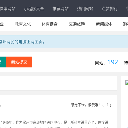
快审网站
小程序大全
推荐网站
热门网站
点赞排行
业
教育文化
体育健身
交通旅游
新闻媒体
购
专属常州网民的电脑上网主页。
192
索
新站提交
网站：
待
1
感觉不错，很赞哦！ (
)
om
1946年，作为常州市东部地区医疗中心，是一所科室设置齐全、医疗设