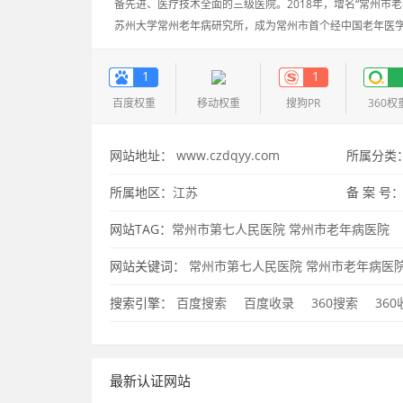
备先进、医疗技术全面的三级医院。2018年，增名“常州市老
苏州大学常州老年病研究所，成为常州市首个经中国老年医学
二期急诊病房综合楼投入使用，正式挂牌“常州市第二人民医
1
1
百度权重
移动权重
搜狗PR
360权
网站地址：
www.czdqyy.com
所属分类
所属地区：
江苏
备 案 号
网站TAG：
常州市第七人民医院
常州市老年病医院
网站关键词：
常州市第七人民医院
常州市老年病医
搜索引擎：
百度搜索
百度收录
360搜索
36
最新认证网站