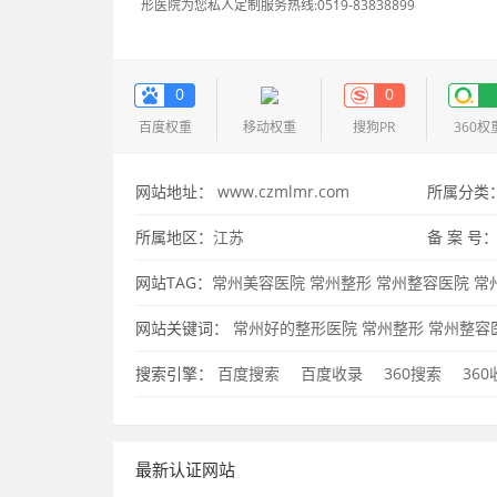
形医院为您私人定制服务热线:0519-83838899
0
0
百度权重
移动权重
搜狗PR
360权
网站地址：
www.czmlmr.com
所属分类
所属地区：
江苏
备 案 号
网站TAG：
常州美容医院
常州整形
常州整容医院
常
州整形美容医院
常州好的整形医院
网站关键词：
常州好的整形医院
常州整形
常州整容
排名
搜索引擎：
百度搜索
百度收录
360搜索
36
最新认证网站