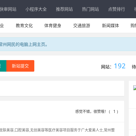
快审网站
小程序大全
推荐网站
热门网站
点赞排行
业
教育文化
体育健身
交通旅游
新闻媒体
购
专属常州网民的电脑上网主页。
192
索
新站提交
网站：
待
1
感觉不错，很赞哦！ (
)
皮肤美容,口腔美容,无创美容等医疗美容项目服务于广大爱美人士,常州整