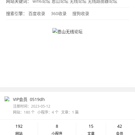
坛
openwrt论坛
x86软路由论坛
小米无线路由器论坛
wifi6论坛
网站关键词：
wifi6论坛
恩山论坛
无线论坛
无线路由器论坛
openwrt论坛
搜索引擎：
百度收录
360收录
搜狗收录
VIP会员
0519dh
注册时间：2023-05-12
网站：180 个 小程序：4 个 文章：1 篇
192
8
15
42
网站
小程序
文章
会员