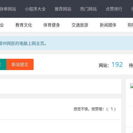
快审网站
小程序大全
推荐网站
热门网站
点赞排行
业
教育文化
体育健身
交通旅游
新闻媒体
购
专属常州网民的电脑上网主页。
192
索
新站提交
网站：
待
1
感觉不错，很赞哦！ (
)