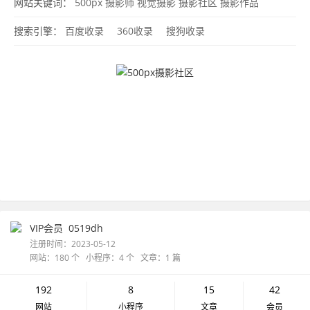
影活动
摄影部落
摄影图片
500px
网站关键词：
500px
摄影师
视觉摄影
摄影社区
摄影作品
搜索引擎：
百度收录
360收录
搜狗收录
VIP会员
0519dh
注册时间：2023-05-12
网站：180 个 小程序：4 个 文章：1 篇
192
8
15
42
网站
小程序
文章
会员