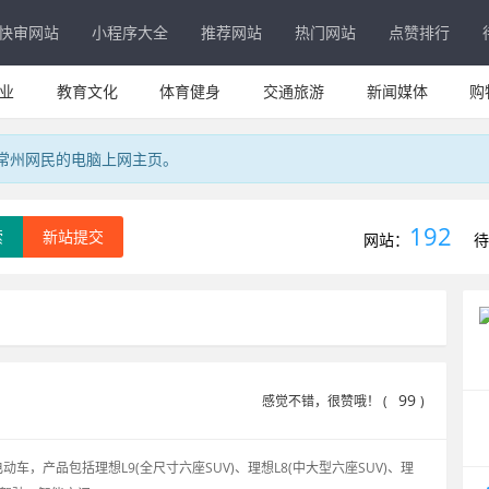
快审网站
小程序大全
推荐网站
热门网站
点赞排行
业
教育文化
体育健身
交通旅游
新闻媒体
购
专属常州网民的电脑上网主页。
192
索
新站提交
网站：
待
99
感觉不错，很赞哦！ (
)
，产品包括理想L9(全尺寸六座SUV)、理想L8(中大型六座SUV)、理