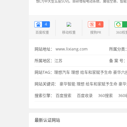
想L7(中大型五座SUV)。自研增程电动系统、魔毯空悬、智
4
4
百度权重
移动权重
搜狗PR
360权
网站地址：
www.lixiang.com
所属分类
所属地区：
江苏
备 案 号
网站TAG：
理想汽车
理想
给车和家赋予生命
豪华六
SUV
李想汽车
车和家
没有里程焦虑的智能电动大型S
网站关键词：
豪华智能
理想
给车和家赋予生命
豪华
能
SUV
搜索引擎：
百度搜索
百度收录
360搜索
36
最新认证网站