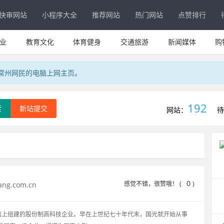
快审网站
小程序大全
推荐网站
热门网站
点赞排行
业
教育文化
体育健身
交通旅游
新闻媒体
购
专属常州网民的电脑上网主页。
192
索
新站提交
网站：
待
0
感觉不错，很赞哦！ (
)
ng.com.cn
础上组建的股份制高科技企业。早在上世纪七十年代末，国光就开始从事