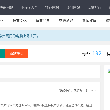
快审网站
小程序大全
推荐网站
热门网站
点赞排行
业
教育文化
体育健身
交通旅游
新闻媒体
购
专属常州网民的电脑上网主页。
192
索
新站提交
网站：
待
37
感觉不错，很赞哦！ (
)
m
验技术的未来为企业目标。瑞声科技坚持技术创新，注重全球布局，经过